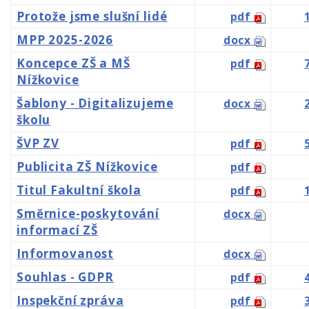
Protože jsme slušní lidé
pdf
MPP 2025-2026
docx
Koncepce ZŠ a MŠ
pdf
Nížkovice
Šablony - Digitalizujeme
docx
školu
ŠVP ZV
pdf
Publicita ZŠ Nížkovice
pdf
Titul Fakultní škola
pdf
Směrnice-poskytování
docx
informací ZŠ
Informovanost
docx
Souhlas - GDPR
pdf
Inspekční zpráva
pdf