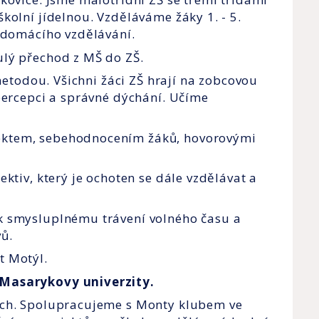
kolní jídelnou. Vzděláváme žáky 1. - 5.
u domácího vzdělávání.
lý přechod z MŠ do ZŠ.
 metodou. Všichni žáci ZŠ hrají na zobcovou
percepci a správné dýchání. Učíme
ektem, sebehodnocením žáků, hovorovými
ktiv, který je ochoten se dále vzdělávat a
k smysluplnému trávení volného času a
vů.
t Motýl.
 Masarykovy univerzity.
ích. Spolupracujeme s Monty klubem ve