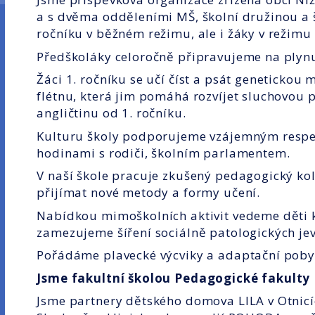
a s dvěma odděleními MŠ, školní družinou a š
ročníku v běžném režimu, ale i žáky v režim
Předškoláky celoročně připravujeme na plynu
Žáci 1. ročníku se učí číst a psát genetickou
flétnu, která jim pomáhá rozvíjet sluchovou 
angličtinu od 1. ročníku.
Kulturu školy podporujeme vzájemným resp
hodinami s rodiči, školním parlamentem.
V naší škole pracuje zkušený pedagogický kole
přijímat nové metody a formy učení.
Nabídkou mimoškolních aktivit vedeme děti 
zamezujeme šíření sociálně patologických je
Pořádáme plavecké výcviky a adaptační poby
Jsme fakultní školou Pedagogické fakulty
Jsme partnery dětského domova LILA v Otnic