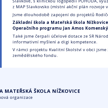
Slavkově, s klinickou logopedií POHODA, využ
z MAP Slavkovsko (místní akční plán rozvoje v
Jsme dlouhodobě zapojení do projektů Rodiče 
Základní škola a Mateřská škola Nížkovice
Operačního programu Jan Amos Komenský 
Také jsme čerpali účelové dotace ze SR Náro
informativní myšlení a digi kompetence.
V rámci projektu Kvalitní školství v obci jsm
zemědělského fondu.
A MATEŘSKÁ ŠKOLA NÍŽKOVICE
ková organizace