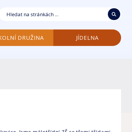
KOLNÍ DRUŽINA
JÍDELNA
kovice. Jsme málotřídní ZŠ se třemi třídami