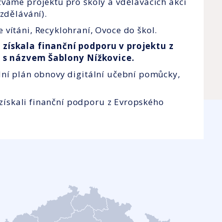
váme projektů pro školy a vdělávacích akcí
zdělávání).
vítáni, Recyklohraní, Ovoce do škol.
 získala finanční podporu v projektu z
s názvem Šablony Nížkovice.
dní plán obnovy digitální učební pomůcky,
e získali finanční podporu z Evropského