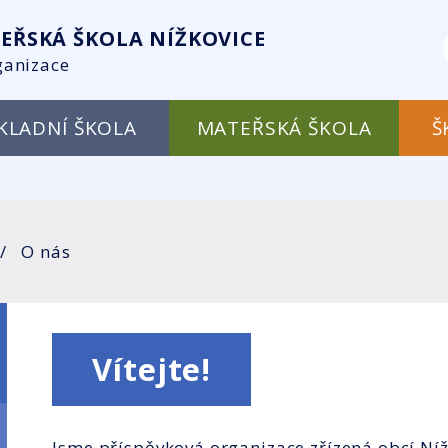
EŘSKÁ ŠKOLA NÍŽKOVICE
ganizace
KLADNÍ ŠKOLA
MATEŘSKÁ ŠKOLA
Š
O nás
Vítejte!
Jsme příspěvková organizace zřízená obcí Níž