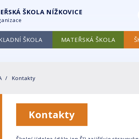
EŘSKÁ ŠKOLA NÍŽKOVICE
ganizace
KLADNÍ ŠKOLA
MATEŘSKÁ ŠKOLA
Š
A
Kontakty
Kontakty
Školní jídelna (dále jen ŠJ) zajišťuje stravová