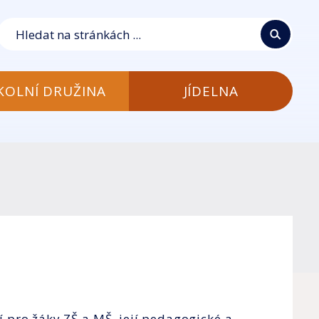
KOLNÍ DRUŽINA
JÍDELNA
ní pro žáky ZŠ a MŠ, její pedagogické a