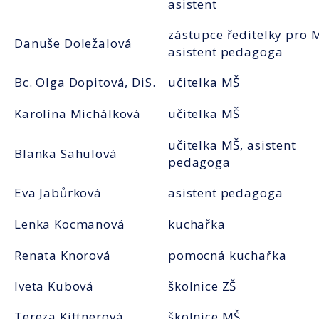
asistent
zástupce ředitelky pro 
Danuše Doležalová
asistent pedagoga
Bc. Olga Dopitová, DiS.
učitelka MŠ
Karolína Michálková
učitelka MŠ
učitelka MŠ, asistent
Blanka Sahulová
pedagoga
Eva Jabůrková
asistent pedagoga
Lenka Kocmanová
kuchařka
Renata Knorová
pomocná kuchařka
Iveta Kubová
školnice ZŠ
Tereza Kittnerová
školnice MŠ