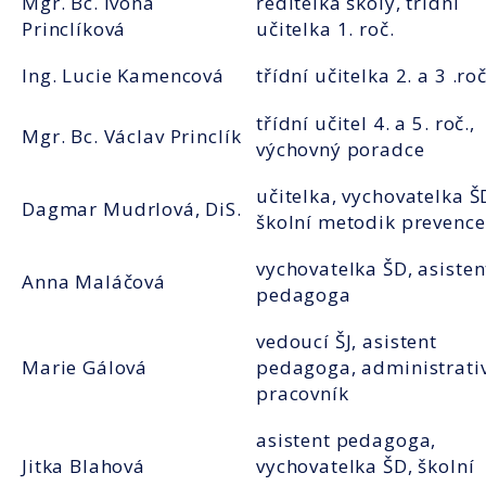
Mgr. Bc. Ivona
ředitelka školy, třídní
Princlíková
učitelka 1. roč.
Ing. Lucie Kamencová
třídní učitelka 2. a 3 .roč
třídní učitel 4. a 5. roč.,
Mgr. Bc. Václav Princlík
výchovný poradce
učitelka, vychovatelka Š
Dagmar Mudrlová, DiS.
školní metodik prevence
vychovatelka ŠD, asisten
Anna Maláčová
pedagoga
vedoucí ŠJ, asistent
Marie Gálová
pedagoga, administrati
pracovník
asistent pedagoga,
Jitka Blahová
vychovatelka ŠD, školní