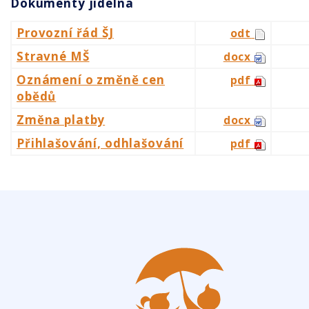
Dokumenty jídelna
Provozní řád ŠJ
odt
Stravné MŠ
docx
Oznámení o změně cen
pdf
obědů
Změna platby
docx
Přihlašování, odhlašování
pdf